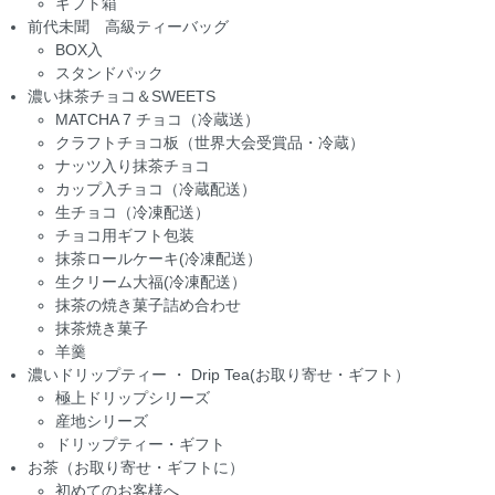
ギフト箱
前代未聞 高級ティーバッグ
BOX入
スタンドパック
濃い抹茶チョコ＆SWEETS
MATCHA 7 チョコ（冷蔵送）
クラフトチョコ板（世界大会受賞品・冷蔵）
ナッツ入り抹茶チョコ
カップ入チョコ（冷蔵配送）
生チョコ（冷凍配送）
チョコ用ギフト包装
抹茶ロールケーキ(冷凍配送）
生クリーム大福(冷凍配送）
抹茶の焼き菓子詰め合わせ
抹茶焼き菓子
羊羹
濃いドリップティー ・ Drip Tea(お取り寄せ・ギフト）
極上ドリップシリーズ
産地シリーズ
ドリップティー・ギフト
お茶（お取り寄せ・ギフトに）
初めてのお客様へ