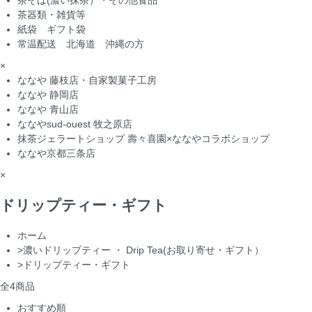
茶そば(濃い抹茶）・その他食品
茶器類・雑貨等
紙袋 ギフト袋
常温配送 北海道 沖縄の方
×
ななや 藤枝店・自家製菓子工房
ななや 静岡店
ななや 青山店
ななやsud-ouest 牧之原店
抹茶ジェラートショップ 壽々喜園×ななやコラボショップ
ななや京都三条店
×
ドリップティー・ギフト
ホーム
>
濃いドリップティー ・ Drip Tea(お取り寄せ・ギフト）
>
ドリップティー・ギフト
全
4
商品
おすすめ順