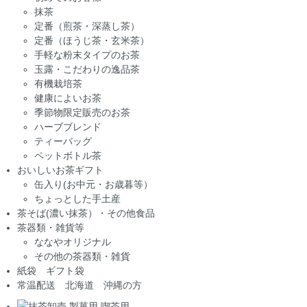
抹茶
定番（煎茶・深蒸し茶）
定番（ほうじ茶・玄米茶）
手軽な粉末タイプのお茶
玉露・こだわりの逸品茶
有機栽培茶
健康によいお茶
季節物限定販売のお茶
ハーブブレンド
ティーバッグ
ペットボトル茶
おいしいお茶ギフト
缶入り(お中元・お歳暮等）
ちょっとした手土産
茶そば(濃い抹茶）・その他食品
茶器類・雑貨等
ななやオリジナル
その他の茶器類・雑貨
紙袋 ギフト袋
常温配送 北海道 沖縄の方