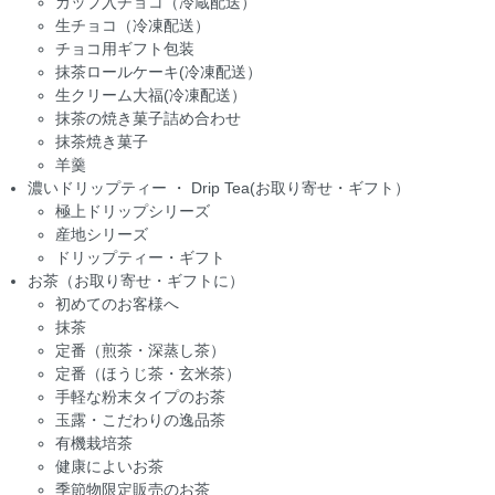
カップ入チョコ（冷蔵配送）
生チョコ（冷凍配送）
チョコ用ギフト包装
抹茶ロールケーキ(冷凍配送）
生クリーム大福(冷凍配送）
抹茶の焼き菓子詰め合わせ
抹茶焼き菓子
羊羹
濃いドリップティー ・ Drip Tea(お取り寄せ・ギフト）
極上ドリップシリーズ
産地シリーズ
ドリップティー・ギフト
お茶（お取り寄せ・ギフトに）
初めてのお客様へ
抹茶
定番（煎茶・深蒸し茶）
定番（ほうじ茶・玄米茶）
手軽な粉末タイプのお茶
玉露・こだわりの逸品茶
有機栽培茶
健康によいお茶
季節物限定販売のお茶