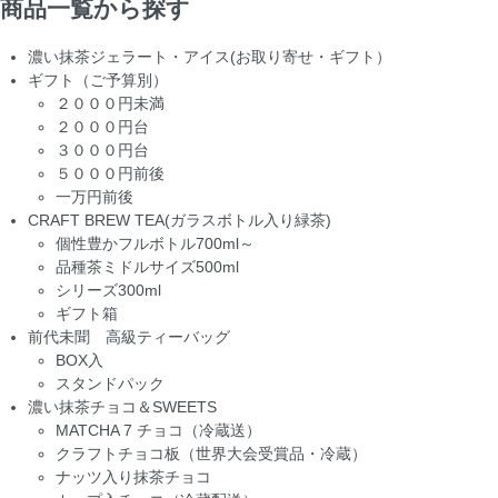
商品一覧から探す
濃い抹茶ジェラート・アイス(お取り寄せ・ギフト）
ギフト（ご予算別）
２０００円未満
２０００円台
３０００円台
５０００円前後
一万円前後
CRAFT BREW TEA(ガラスボトル入り緑茶)
個性豊かフルボトル700ml～
品種茶ミドルサイズ500ml
シリーズ300ml
ギフト箱
前代未聞 高級ティーバッグ
BOX入
スタンドパック
濃い抹茶チョコ＆SWEETS
MATCHA 7 チョコ（冷蔵送）
クラフトチョコ板（世界大会受賞品・冷蔵）
ナッツ入り抹茶チョコ