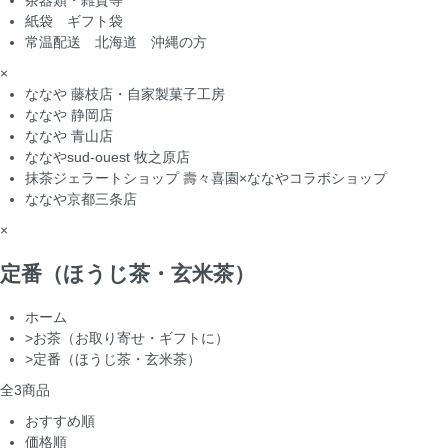
茶器類・雑貨等
紙袋 ギフト袋
常温配送 北海道 沖縄の方
×
ななや 藤枝店・自家製菓子工房
ななや 静岡店
ななや 青山店
ななやsud-ouest 牧之原店
抹茶ジェラートショップ 壽々喜園×ななやコラボショップ
ななや京都三条店
×
定番（ほうじ茶・玄米茶）
ホーム
>
お茶（お取り寄せ・ギフトに）
>
定番（ほうじ茶・玄米茶）
全
3
商品
おすすめ順
価格順