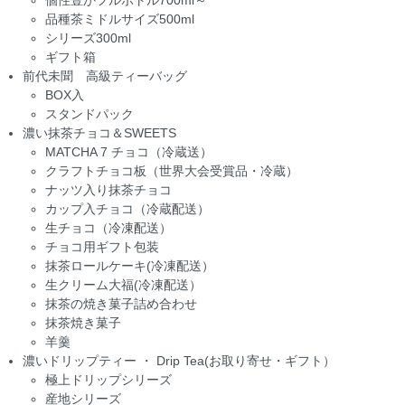
品種茶ミドルサイズ500ml
シリーズ300ml
ギフト箱
前代未聞 高級ティーバッグ
BOX入
スタンドパック
濃い抹茶チョコ＆SWEETS
MATCHA 7 チョコ（冷蔵送）
クラフトチョコ板（世界大会受賞品・冷蔵）
ナッツ入り抹茶チョコ
カップ入チョコ（冷蔵配送）
生チョコ（冷凍配送）
チョコ用ギフト包装
抹茶ロールケーキ(冷凍配送）
生クリーム大福(冷凍配送）
抹茶の焼き菓子詰め合わせ
抹茶焼き菓子
羊羹
濃いドリップティー ・ Drip Tea(お取り寄せ・ギフト）
極上ドリップシリーズ
産地シリーズ