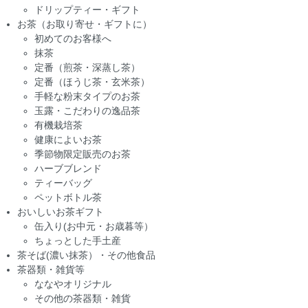
ドリップティー・ギフト
お茶（お取り寄せ・ギフトに）
初めてのお客様へ
抹茶
定番（煎茶・深蒸し茶）
定番（ほうじ茶・玄米茶）
手軽な粉末タイプのお茶
玉露・こだわりの逸品茶
有機栽培茶
健康によいお茶
季節物限定販売のお茶
ハーブブレンド
ティーバッグ
ペットボトル茶
おいしいお茶ギフト
缶入り(お中元・お歳暮等）
ちょっとした手土産
茶そば(濃い抹茶）・その他食品
茶器類・雑貨等
ななやオリジナル
その他の茶器類・雑貨