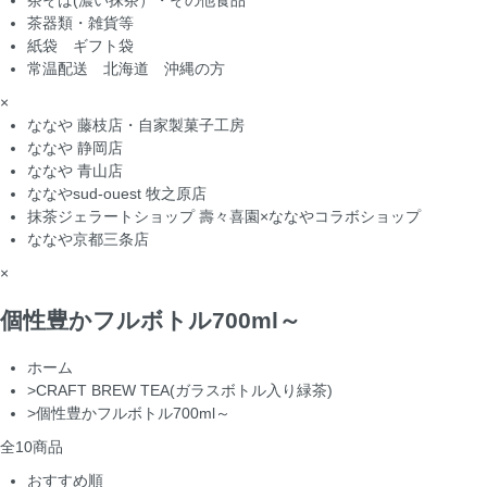
茶そば(濃い抹茶）・その他食品
茶器類・雑貨等
紙袋 ギフト袋
常温配送 北海道 沖縄の方
×
ななや 藤枝店・自家製菓子工房
ななや 静岡店
ななや 青山店
ななやsud-ouest 牧之原店
抹茶ジェラートショップ 壽々喜園×ななやコラボショップ
ななや京都三条店
×
個性豊かフルボトル700ml～
ホーム
>
CRAFT BREW TEA(ガラスボトル入り緑茶)
>
個性豊かフルボトル700ml～
全
10
商品
おすすめ順