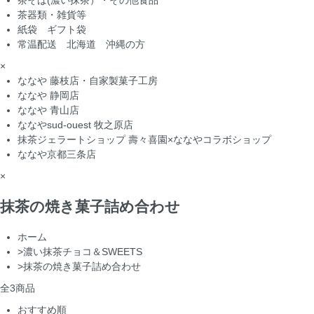
茶そば(濃い抹茶）・その他食品
茶器類・雑貨等
紙袋 ギフト袋
常温配送 北海道 沖縄の方
×
ななや 藤枝店・自家製菓子工房
ななや 静岡店
ななや 青山店
ななやsud-ouest 牧之原店
抹茶ジェラートショップ 壽々喜園×ななやコラボショップ
ななや京都三条店
×
抹茶の焼き菓子詰め合わせ
ホーム
>
濃い抹茶チョコ＆SWEETS
>
抹茶の焼き菓子詰め合わせ
全
3
商品
おすすめ順