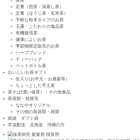
定番（煎茶・深蒸し茶）
定番（ほうじ茶・玄米茶）
手軽な粉末タイプのお茶
玉露・こだわりの逸品茶
有機栽培茶
健康によいお茶
季節物限定販売のお茶
ハーブブレンド
ティーバッグ
ペットボトル茶
おいしいお茶ギフト
缶入り(お中元・お歳暮等）
ちょっとした手土産
茶そば(濃い抹茶）・その他食品
茶器類・雑貨等
ななやオリジナル
その他の茶器類・雑貨
紙袋 ギフト袋
常温配送 北海道 沖縄の方