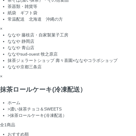
茶そば(濃い抹茶）・その他食品
茶器類・雑貨等
紙袋 ギフト袋
常温配送 北海道 沖縄の方
×
ななや 藤枝店・自家製菓子工房
ななや 静岡店
ななや 青山店
ななやsud-ouest 牧之原店
抹茶ジェラートショップ 壽々喜園×ななやコラボショップ
ななや京都三条店
×
抹茶ロールケーキ(冷凍配送）
ホーム
>
濃い抹茶チョコ＆SWEETS
>
抹茶ロールケーキ(冷凍配送）
全
1
商品
おすすめ順