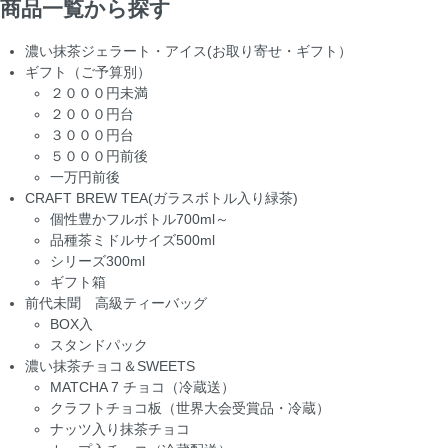
商品一覧から探す
濃い抹茶ジェラート・アイス(お取り寄せ・ギフト）
ギフト（ご予算別）
２０００円未満
２０００円台
３０００円台
５０００円前後
一万円前後
CRAFT BREW TEA(ガラスボトル入り緑茶)
個性豊かフルボトル700ml～
品種茶ミドルサイズ500ml
シリーズ300ml
ギフト箱
前代未聞 高級ティーバッグ
BOX入
スタンドパック
濃い抹茶チョコ＆SWEETS
MATCHA 7 チョコ（冷蔵送）
クラフトチョコ板（世界大会受賞品・冷蔵）
ナッツ入り抹茶チョコ