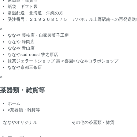
茶器類・雑貨等
紙袋 ギフト袋
常温配送 北海道 沖縄の方
受注番号：２１９２６８１７５ アパホテル上野駅南への再発送送
×
ななや 藤枝店・自家製菓子工房
ななや 静岡店
ななや 青山店
ななやsud-ouest 牧之原店
抹茶ジェラートショップ 壽々喜園×ななやコラボショップ
ななや京都三条店
×
茶器類・雑貨等
ホーム
>
茶器類・雑貨等
ななやオリジナル
その他の茶器類・雑貨