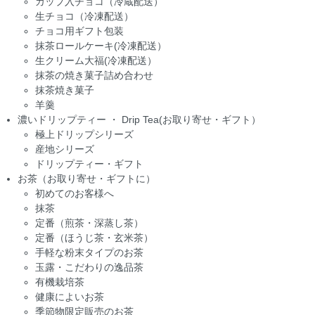
カップ入チョコ（冷蔵配送）
生チョコ（冷凍配送）
チョコ用ギフト包装
抹茶ロールケーキ(冷凍配送）
生クリーム大福(冷凍配送）
抹茶の焼き菓子詰め合わせ
抹茶焼き菓子
羊羹
濃いドリップティー ・ Drip Tea(お取り寄せ・ギフト）
極上ドリップシリーズ
産地シリーズ
ドリップティー・ギフト
お茶（お取り寄せ・ギフトに）
初めてのお客様へ
抹茶
定番（煎茶・深蒸し茶）
定番（ほうじ茶・玄米茶）
手軽な粉末タイプのお茶
玉露・こだわりの逸品茶
有機栽培茶
健康によいお茶
季節物限定販売のお茶