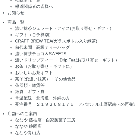
報道関係者の皆様へ
お知らせ
商品一覧
濃い抹茶ジェラート・アイス(お取り寄せ・ギフト）
ギフト（ご予算別）
CRAFT BREW TEA(ガラスボトル入り緑茶)
前代未聞 高級ティーバッグ
濃い抹茶チョコ＆SWEETS
濃いドリップティー ・ Drip Tea(お取り寄せ・ギフト）
お茶（お取り寄せ・ギフトに）
おいしいお茶ギフト
茶そば(濃い抹茶）・その他食品
茶器類・雑貨等
紙袋 ギフト袋
常温配送 北海道 沖縄の方
受注番号：２１９２６８１７５ アパホテル上野駅南への再発
店舗へのご案内
ななや 藤枝店・自家製菓子工房
ななや 静岡店
ななや青山店