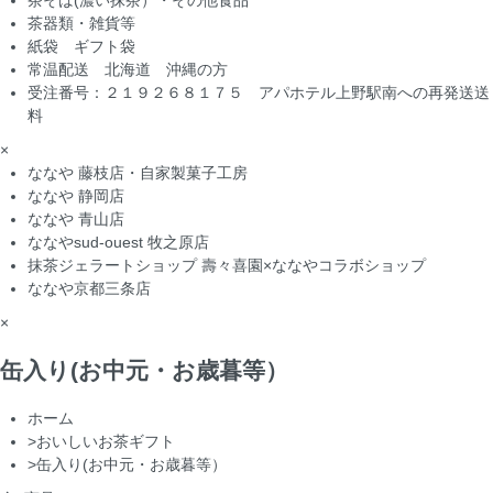
茶そば(濃い抹茶）・その他食品
茶器類・雑貨等
紙袋 ギフト袋
常温配送 北海道 沖縄の方
受注番号：２１９２６８１７５ アパホテル上野駅南への再発送送
料
×
ななや 藤枝店・自家製菓子工房
ななや 静岡店
ななや 青山店
ななやsud-ouest 牧之原店
抹茶ジェラートショップ 壽々喜園×ななやコラボショップ
ななや京都三条店
×
缶入り(お中元・お歳暮等）
ホーム
>
おいしいお茶ギフト
>
缶入り(お中元・お歳暮等）