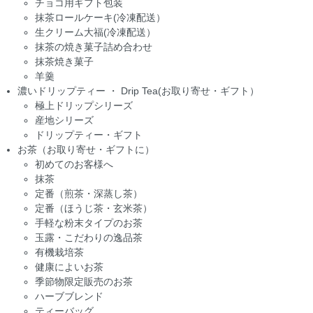
チョコ用ギフト包装
抹茶ロールケーキ(冷凍配送）
生クリーム大福(冷凍配送）
抹茶の焼き菓子詰め合わせ
抹茶焼き菓子
羊羹
濃いドリップティー ・ Drip Tea(お取り寄せ・ギフト）
極上ドリップシリーズ
産地シリーズ
ドリップティー・ギフト
お茶（お取り寄せ・ギフトに）
初めてのお客様へ
抹茶
定番（煎茶・深蒸し茶）
定番（ほうじ茶・玄米茶）
手軽な粉末タイプのお茶
玉露・こだわりの逸品茶
有機栽培茶
健康によいお茶
季節物限定販売のお茶
ハーブブレンド
ティーバッグ