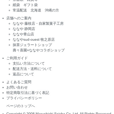
紙袋 ギフト袋
常温配送 北海道 沖縄の方
店舗へのご案内
ななや 藤枝店・自家製菓子工房
ななや 静岡店
ななや青山店
ななやsud-ouest 牧之原店
抹茶ジェラートショップ
壽々喜園×ななやコラボショップ
ご利用ガイド
支払い方法について
配送方法・送料について
返品について
よくあるご質問
お問い合わせ
特定商取引法に基づく表記
プライバシーポリシー
ページのトップへ
Copyright © 2008 Marushichi Seicha Co.,Ltd. All Rights Reserved.