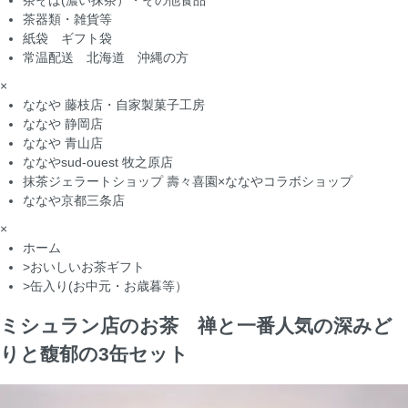
茶そば(濃い抹茶）・その他食品
茶器類・雑貨等
紙袋 ギフト袋
常温配送 北海道 沖縄の方
×
ななや 藤枝店・自家製菓子工房
ななや 静岡店
ななや 青山店
ななやsud-ouest 牧之原店
抹茶ジェラートショップ 壽々喜園×ななやコラボショップ
ななや京都三条店
×
ホーム
>
おいしいお茶ギフト
>
缶入り(お中元・お歳暮等）
ミシュラン店のお茶 禅と一番人気の深みど
りと馥郁の3缶セット