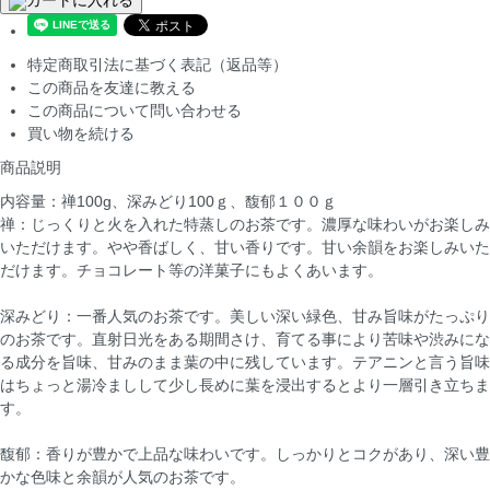
特定商取引法に基づく表記（返品等）
この商品を友達に教える
この商品について問い合わせる
買い物を続ける
商品説明
内容量：禅100g、深みどり100ｇ、馥郁１００ｇ
禅：じっくりと火を入れた特蒸しのお茶です。濃厚な味わいがお楽しみ
いただけます。やや香ばしく、甘い香りです。甘い余韻をお楽しみいた
だけます。チョコレート等の洋菓子にもよくあいます。
深みどり：一番人気のお茶です。美しい深い緑色、甘み旨味がたっぷり
のお茶です。直射日光をある期間さけ、育てる事により苦味や渋みにな
る成分を旨味、甘みのまま葉の中に残しています。テアニンと言う旨味
はちょっと湯冷ましして少し長めに葉を浸出するとより一層引き立ちま
す。
馥郁：香りが豊かで上品な味わいです。しっかりとコクがあり、深い豊
かな色味と余韻が人気のお茶です。