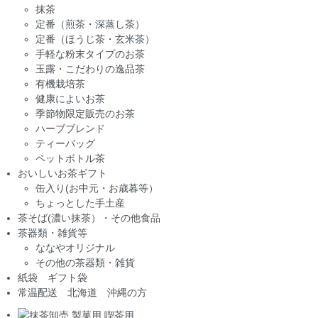
抹茶
定番（煎茶・深蒸し茶）
定番（ほうじ茶・玄米茶）
手軽な粉末タイプのお茶
玉露・こだわりの逸品茶
有機栽培茶
健康によいお茶
季節物限定販売のお茶
ハーブブレンド
ティーバッグ
ペットボトル茶
おいしいお茶ギフト
缶入り(お中元・お歳暮等）
ちょっとした手土産
茶そば(濃い抹茶）・その他食品
茶器類・雑貨等
ななやオリジナル
その他の茶器類・雑貨
紙袋 ギフト袋
常温配送 北海道 沖縄の方