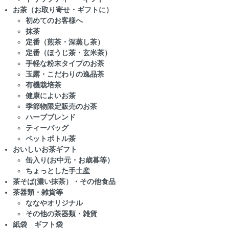
お茶（お取り寄せ・ギフトに）
初めてのお客様へ
抹茶
定番（煎茶・深蒸し茶）
定番（ほうじ茶・玄米茶）
手軽な粉末タイプのお茶
玉露・こだわりの逸品茶
有機栽培茶
健康によいお茶
季節物限定販売のお茶
ハーブブレンド
ティーバッグ
ペットボトル茶
おいしいお茶ギフト
缶入り(お中元・お歳暮等）
ちょっとした手土産
茶そば(濃い抹茶）・その他食品
茶器類・雑貨等
ななやオリジナル
その他の茶器類・雑貨
紙袋 ギフト袋