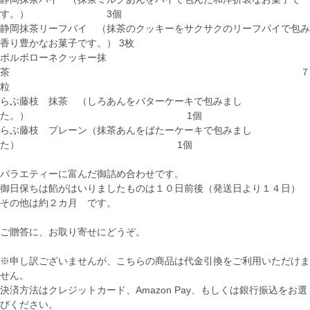
す。） 3個
静岡抹茶リーフパイ （抹茶のクッキーをサクサクのリーフパイで包み
香り豊かなお菓子です。） 3枚
ポルボローネクッキー抹
茶 ７
粒
らぶ藤枝 抹茶 （しろあんをバターケーキで包みまし
た。） 1個
らぶ藤枝 プレーン（抹茶あんをばたーケーキで包みまし
た） 1個
バラエティーに富んだ御詰め合わせです。
御日保ちは餡がはいりましたものは１０日前後（発送日より１４日）
その他は約２カ月 です。
ご贈答に、お取り寄せにどうぞ。
※申し訳ございませんが、こちらの商品は代金引換をご利用いただけま
せん。
決済方法はクレジットカード、Amazon Pay、もしくは銀行振込をお選
びください。