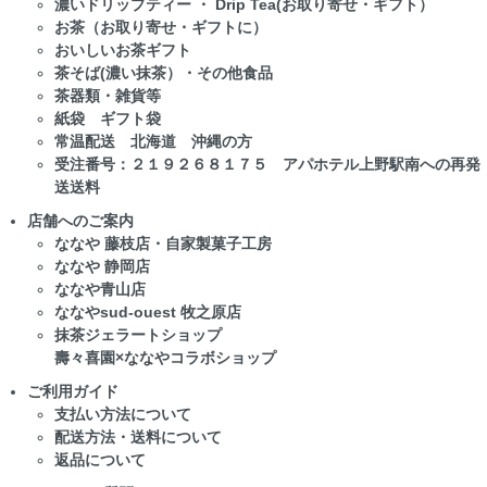
濃いドリップティー ・ Drip Tea(お取り寄せ・ギフト）
お茶（お取り寄せ・ギフトに）
おいしいお茶ギフト
茶そば(濃い抹茶）・その他食品
茶器類・雑貨等
紙袋 ギフト袋
常温配送 北海道 沖縄の方
受注番号：２１９２６８１７５ アパホテル上野駅南への再発
送送料
店舗へのご案内
ななや 藤枝店・自家製菓子工房
ななや 静岡店
ななや青山店
ななやsud-ouest 牧之原店
抹茶ジェラートショップ
壽々喜園×ななやコラボショップ
ご利用ガイド
支払い方法について
配送方法・送料について
返品について