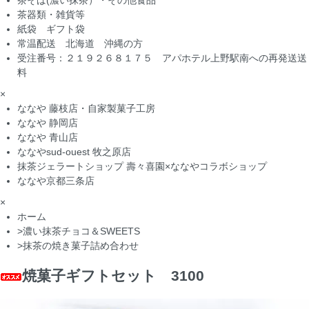
茶そば(濃い抹茶）・その他食品
茶器類・雑貨等
紙袋 ギフト袋
常温配送 北海道 沖縄の方
受注番号：２１９２６８１７５ アパホテル上野駅南への再発送送
料
×
ななや 藤枝店・自家製菓子工房
ななや 静岡店
ななや 青山店
ななやsud-ouest 牧之原店
抹茶ジェラートショップ 壽々喜園×ななやコラボショップ
ななや京都三条店
×
ホーム
>
濃い抹茶チョコ＆SWEETS
>
抹茶の焼き菓子詰め合わせ
焼菓子ギフトセット 3100