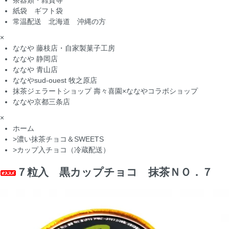
茶器類・雑貨等
紙袋 ギフト袋
常温配送 北海道 沖縄の方
×
ななや 藤枝店・自家製菓子工房
ななや 静岡店
ななや 青山店
ななやsud-ouest 牧之原店
抹茶ジェラートショップ 壽々喜園×ななやコラボショップ
ななや京都三条店
×
ホーム
>
濃い抹茶チョコ＆SWEETS
>
カップ入チョコ（冷蔵配送）
７粒入 黒カップチョコ 抹茶ＮＯ．７