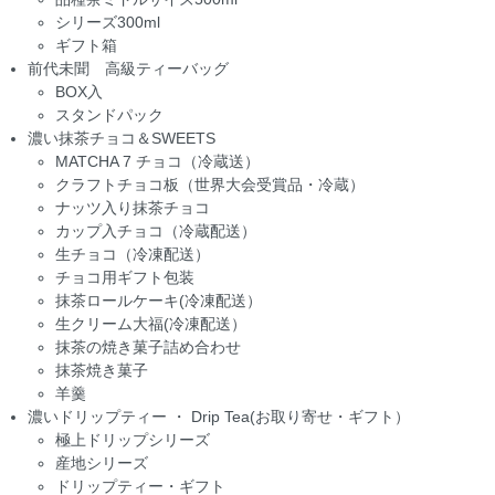
シリーズ300ml
ギフト箱
前代未聞 高級ティーバッグ
BOX入
スタンドパック
濃い抹茶チョコ＆SWEETS
MATCHA 7 チョコ（冷蔵送）
クラフトチョコ板（世界大会受賞品・冷蔵）
ナッツ入り抹茶チョコ
カップ入チョコ（冷蔵配送）
生チョコ（冷凍配送）
チョコ用ギフト包装
抹茶ロールケーキ(冷凍配送）
生クリーム大福(冷凍配送）
抹茶の焼き菓子詰め合わせ
抹茶焼き菓子
羊羹
濃いドリップティー ・ Drip Tea(お取り寄せ・ギフト）
極上ドリップシリーズ
産地シリーズ
ドリップティー・ギフト