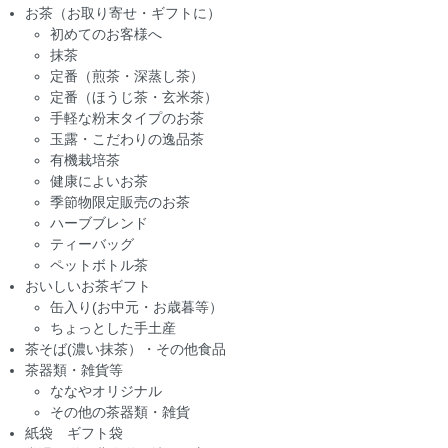
お茶（お取り寄せ・ギフトに）
初めてのお客様へ
抹茶
定番（煎茶・深蒸し茶）
定番（ほうじ茶・玄米茶）
手軽な粉末タイプのお茶
玉露・こだわりの逸品茶
有機栽培茶
健康によいお茶
季節物限定販売のお茶
ハーブブレンド
ティーバッグ
ペットボトル茶
おいしいお茶ギフト
缶入り(お中元・お歳暮等）
ちょっとした手土産
茶そば(濃い抹茶）・その他食品
茶器類・雑貨等
ななやオリジナル
その他の茶器類・雑貨
紙袋 ギフト袋