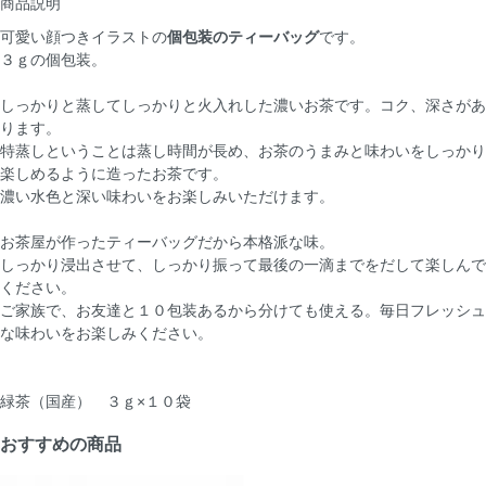
商品説明
可愛い顔つきイラストの
個包装のティーバッグ
です。
３ｇの個包装。
しっかりと蒸してしっかりと火入れした濃いお茶です。コク、深さがあ
ります。
特蒸しということは蒸し時間が長め、お茶のうまみと味わいをしっかり
楽しめるように造ったお茶です。
濃い水色と深い味わいをお楽しみいただけます。
お茶屋が作ったティーバッグだから本格派な味。
しっかり浸出させて、しっかり振って最後の一滴までをだして楽しんで
ください。
ご家族で、お友達と１０包装あるから分けても使える。毎日フレッシュ
な味わいをお楽しみください。
緑茶（国産） ３ｇ×１０袋
おすすめの商品