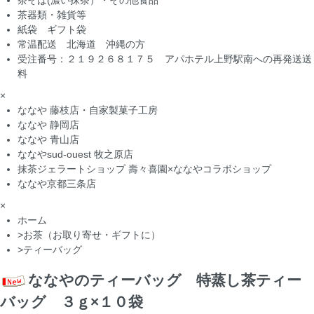
茶そば(濃い抹茶）・その他食品
茶器類・雑貨等
紙袋 ギフト袋
常温配送 北海道 沖縄の方
受注番号：２１９２６８１７５ アパホテル上野駅南への再発送送
料
×
ななや 藤枝店・自家製菓子工房
ななや 静岡店
ななや 青山店
ななやsud-ouest 牧之原店
抹茶ジェラートショップ 壽々喜園×ななやコラボショップ
ななや京都三条店
×
ホーム
>
お茶（お取り寄せ・ギフトに）
>
ティーバッグ
ななやのティーバッグ 特蒸し茶ティー
バッグ ３ｇ×１０袋