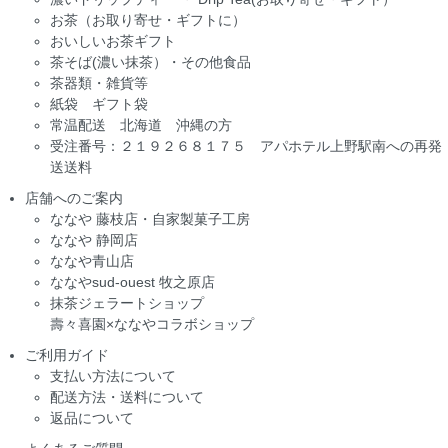
お茶（お取り寄せ・ギフトに）
おいしいお茶ギフト
茶そば(濃い抹茶）・その他食品
茶器類・雑貨等
紙袋 ギフト袋
常温配送 北海道 沖縄の方
受注番号：２１９２６８１７５ アパホテル上野駅南への再発
送送料
店舗へのご案内
ななや 藤枝店・自家製菓子工房
ななや 静岡店
ななや青山店
ななやsud-ouest 牧之原店
抹茶ジェラートショップ
壽々喜園×ななやコラボショップ
ご利用ガイド
支払い方法について
配送方法・送料について
返品について