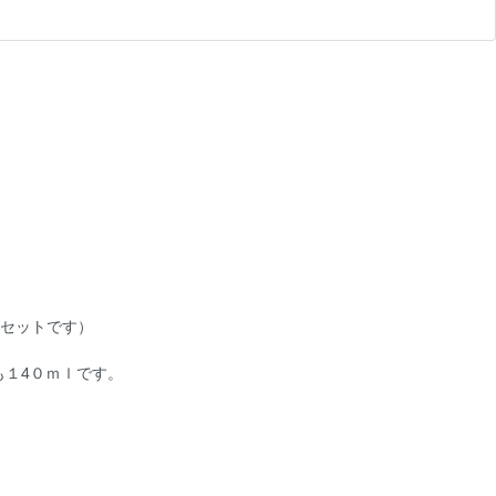
セットです）
も１4０ｍｌです。
。