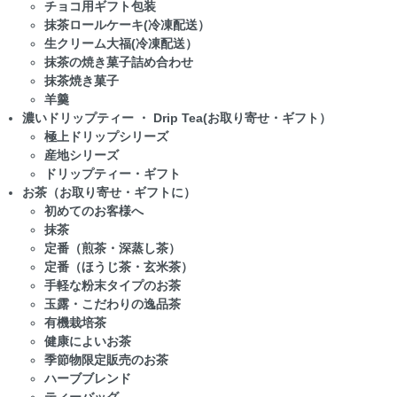
チョコ用ギフト包装
抹茶ロールケーキ(冷凍配送）
生クリーム大福(冷凍配送）
抹茶の焼き菓子詰め合わせ
抹茶焼き菓子
羊羹
濃いドリップティー ・ Drip Tea(お取り寄せ・ギフト）
極上ドリップシリーズ
産地シリーズ
ドリップティー・ギフト
お茶（お取り寄せ・ギフトに）
初めてのお客様へ
抹茶
定番（煎茶・深蒸し茶）
定番（ほうじ茶・玄米茶）
手軽な粉末タイプのお茶
玉露・こだわりの逸品茶
有機栽培茶
健康によいお茶
季節物限定販売のお茶
ハーブブレンド
ティーバッグ