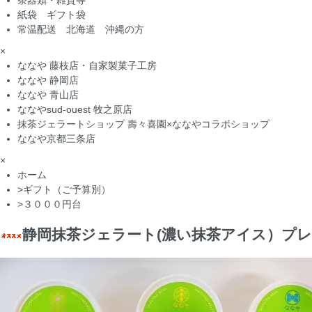
茶器類・雑貨等
紙袋 ギフト袋
常温配送 北海道 沖縄の方
×
ななや 藤枝店・自家製菓子工房
ななや 静岡店
ななや 青山店
ななやsud-ouest 牧之原店
抹茶ジェラートショップ 壽々喜園×ななやコラボショップ
ななや京都三条店
×
ホーム
>
ギフト（ご予算別）
>
３０００円台
静岡抹茶ジェラート(濃い抹茶アイス）プレ