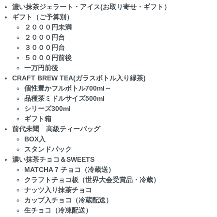
濃い抹茶ジェラート・アイス(お取り寄せ・ギフト）
ギフト（ご予算別）
２０００円未満
２０００円台
３０００円台
５０００円前後
一万円前後
CRAFT BREW TEA(ガラスボトル入り緑茶)
個性豊かフルボトル700ml～
品種茶ミドルサイズ500ml
シリーズ300ml
ギフト箱
前代未聞 高級ティーバッグ
BOX入
スタンドパック
濃い抹茶チョコ＆SWEETS
MATCHA 7 チョコ（冷蔵送）
クラフトチョコ板（世界大会受賞品・冷蔵）
ナッツ入り抹茶チョコ
カップ入チョコ（冷蔵配送）
生チョコ（冷凍配送）