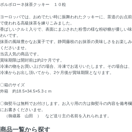
ポルボローネ抹茶クッキー １０粒
ヨーロッパでは、おめでたい時に振舞われたクッキーに、茶道のお点前
で使われる高級抹茶を練りこみました。
香ばしいクルミ入りで、表面にまぶされた粉雪の様な粉砂糖が優しい味
わいです。
抹茶の風味豊かなお菓子です。静岡藤枝のお抹茶の美味しさをお楽しみ
くださいませ。
当店人気の商品です。
賞味期限は開封前は約2ケ月です。
冷凍の物をお買い上げの場合、冷凍でお送りいたします。その場合は、
冷凍からお出し頂いてから、2ケ月後が賞味期限となります。
〇箱のサイズ
外箱 約18.5×34.5×5.3ｃｍ
〇御熨斗は無料でお付けします。お入り用の方は御熨斗の内容を備考欄
にお書きくださいませ。
（御歳暮 山田 ） など送り主の名前を入れられます。
商品一覧から探す