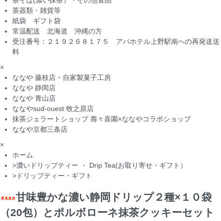
茶そば(濃い抹茶）・その他食品
茶器類・雑貨等
紙袋 ギフト袋
常温配送 北海道 沖縄の方
受注番号：２１９２６８１７５ アパホテル上野駅南への再発送送
料
×
ななや 藤枝店・自家製菓子工房
ななや 静岡店
ななや 青山店
ななやsud-ouest 牧之原店
抹茶ジェラートショップ 壽々喜園×ななやコラボショップ
ななや京都三条店
×
ホーム
>
濃いドリップティー ・ Drip Tea(お取り寄せ・ギフト）
>
ドリップティー・ギフト
甘味豊かな濃い静岡ドリップ２種×１０袋
（20包）とポルボローネ抹茶クッキーセット