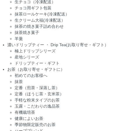
生チョコ（冷凍配送）
チョコ用ギフト包装
抹茶ロールケーキ(冷凍配送）
生クリーム大福(冷凍配送）
抹茶の焼き菓子詰め合わせ
抹茶焼き菓子
羊羹
濃いドリップティー ・ Drip Tea(お取り寄せ・ギフト）
極上ドリップシリーズ
産地シリーズ
ドリップティー・ギフト
お茶（お取り寄せ・ギフトに）
初めてのお客様へ
抹茶
定番（煎茶・深蒸し茶）
定番（ほうじ茶・玄米茶）
手軽な粉末タイプのお茶
玉露・こだわりの逸品茶
有機栽培茶
健康によいお茶
季節物限定販売のお茶
ハーブブレンド